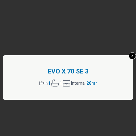
x
EVO X 70 SE 3
1
1
Internal
28m²